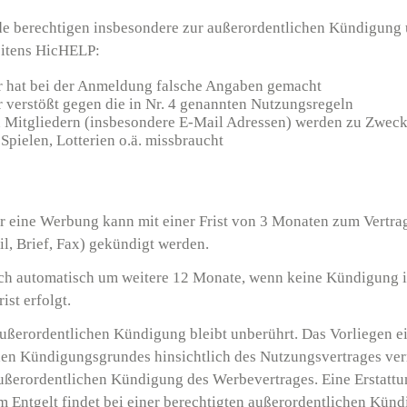
e berechtigen insbesondere zur außerordentlichen Kündigung
eitens HicHELP:
r hat bei der Anmeldung falsche Angaben gemacht
r verstößt gegen die in Nr. 4 genannten Nutzungsregeln
 Mitgliedern (insbesondere E-Mail Adressen) werden zu Zweck
Spielen, Lotterien o.ä. missbraucht
r eine Werbung kann mit einer Frist von 3 Monaten zum Vertra
l, Brief, Fax) gekündigt werden.
sich automatisch um weitere 12 Monate, wenn keine Kündigung 
ist erfolgt.
ußerordentlichen Kündigung bleibt unberührt. Das Vorliegen e
hen Kündigungsgrundes hinsichtlich des Nutzungsvertrages ver
ußerordentlichen Kündigung des Werbevertrages. Eine Erstattu
 Entgelt findet bei einer berechtigten außerordentlichen Künd