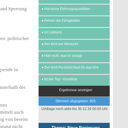
 und Sperrung
●
Hat keine Führungsqualitäten
●
Fehlen die Fähigkeiten
●
Ist Lobbyist
en politischer
●
Ihm fehlt die Weitsicht
●
Hält nicht, was er zusagt
●
Ihm fehlt Persönlichkeit für das Amt
gsende in
●
Ist der Top - Kandidat
innerhalb der
Ergebnisse anzeigen
Stimmen abgegeben: 805
ines
Umfrage noch aktiv bis 30.12.26 00:00 Uhr
mittelt auch
ng von bereits
igung nicht
Thema: Neue Regierung