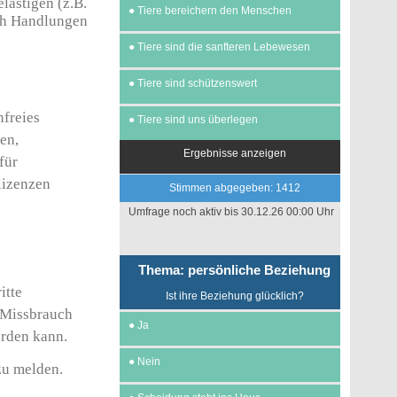
lästigen (z.B.
●
Tiere bereichern den Menschen
rch Handlungen
●
Tiere sind die sanfteren Lebewesen
●
Tiere sind schützenswert
nfreies
●
Tiere sind uns überlegen
en,
Ergebnisse anzeigen
für
lizenzen
Stimmen abgegeben: 1412
Umfrage noch aktiv bis 30.12.26 00:00 Uhr
Thema: persönliche Beziehung
itte
Ist ihre Beziehung glücklich?
n Missbrauch
●
Ja
erden kann.
●
Nein
zu melden.