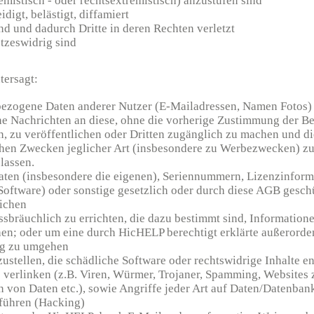
emistisch - oder rechtsextremistisch) anzustufen sind
eidigt, belästigt, diffamiert
nd und dadurch Dritte in deren Rechten verletzt
etzeswidrig sind
tersagt:
ezogene Daten anderer Nutzer (E-Mailadressen, Namen Fotos)
he Nachrichten an diese, ohne die vorherige Zustimmung der Be
, zu veröffentlichen oder Dritten zugänglich zu machen und di
hen Zwecken jeglicher Art (insbesondere zu Werbezwecken) zu
lassen.
ten (insbesondere die eigenen), Seriennummern, Lizenzinform
 Software) oder sonstige gesetzlich oder durch diese AGB gesch
lichen
issbräuchlich zu errichten, die dazu bestimmt sind, Informatio
en; oder um eine durch HicHELP berechtigt erklärte außerorde
g zu umgehen
ustellen, die schädliche Software oder rechtswidrige Inhalte e
e verlinken (z.B. Viren, Würmer, Trojaner, Spamming, Websites
 von Daten etc.), sowie Angriffe jeder Art auf Daten/Datenba
uführen (Hacking)