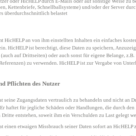
tzer oder HicHELP durch E-Mails oder auf sonstige Weise zu be
n, Kettenbriefe, Schnellballsysteme) und/oder der Server du
s überdurchschnittlich belastet
t HicHELP an von ihm einstellten Inhalten ein einfaches koste
in. HicHELP ist berechtigt, diese Daten zu speichern, Anzuzeig
auch auf Drittseiten) oder auch sonst für eigene Belange, z.B. 
eferenzen) zu verwenden. HicHELP ist zur Vergabe von Unter
nd Pflichten des Nutzer
at seine Zugangsdaten vertraulich zu behandeln und nicht an Dr
Er haftet für jegliche Schäden oder Handlungen, die durch de
 Dritte entstehen, soweit ihm ein Verschulden zu Last gelegt w
at einen etwaigen Missbrauch seiner Daten sofort an HicHELP 