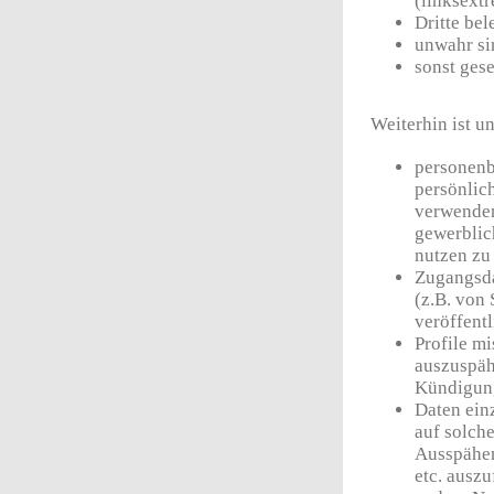
(linksextr
Dritte bel
unwahr si
sonst ges
Weiterhin ist un
personenb
persönlic
verwenden
gewerblic
nutzen zu 
Zugangsda
(z.B. von
veröffent
Profile m
auszuspäh
Kündigun
Daten einz
auf solch
Ausspähen
etc. ausz