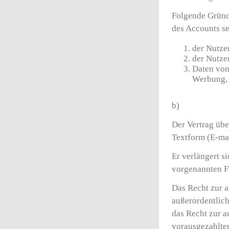
Folgende Gründ
des Accounts s
der Nutze
der Nutze
Daten von
Werbung, 
b)
Der Vertrag übe
Textform (E-mai
Er verlängert 
vorgenannten Fr
Das Recht zur a
außerordentlic
das Recht zur a
vorausgezahltem