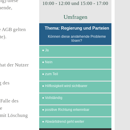
ng) diese
10:00 - 12:00 und 15:00 - 17:00
hende,
Umfragen
Thema: Regierung und Parteien
e AGB gelten
e).
Können diese anstehende Probleme
lösen?
●
Ja
●
Nein
hat der Nutzer
●
zum Teil
g des
●
Hilflosigkeit wird sichtbarer
●
Vollständig
Falle des
ie
●
positive Richtung erkennbar
 mit Löschung
●
Abwärtstrend geht weiter