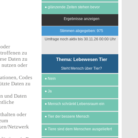
●
glänzende Zeiten stehen bevor
Ergebnisse anzeigen
Stimmen abgegeben: 975
Umfrage noch aktiv bis 30.11.26 00:00 Uhr
 oder
troffenen zu
ese Daten zu
Thema: Lebewesen Tier
 nutzen oder
Steht Mensch über Tier?
ationen, Codes
●
Nein
ützte Daten zu
●
Ja
nen und Daten
ntliche
●
Mensch schränkt Lebensraum ein
nthalten oder
●
Tier der bessere Mensch
 zum
nken/Netzwerk
●
Tiere sind dem Menschen ausgeliefert