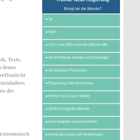
Bringt sie die Wende?
●
Ja
●
Nein
●
CDU und SPD sind der falsche MIx
●
die Probleme werden nicht weniger
ik, Texte,
an denen
●
die falschen Personen
röffentlicht
hteinhabers
●
Regierung hält nicht lange
ten des
●
führen das Chaos weiter
●
GroKo bringt die Wende
●
wird langsam voranschreiten
 extremistisch
●
bringt das Land auf Vordermann