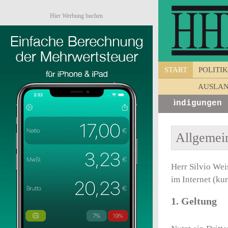
Hier Werbung buchen
START
POLITIK
AUSLA
Kurzinfos von Unternehmen - Ankündigungen - 
Allgemei
Herr Silvio Wei
im Internet (ku
1. Geltung