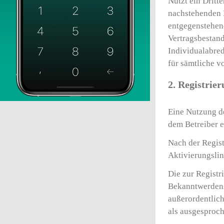
Nutzt ein Dritt
nachstehenden 
entgegenstehen
Vertragsbestand
Individualabre
für sämtliche v
2. Registrie
Eine Nutzung de
dem Betreiber e
Nach der Regist
Aktivierungsli
Die zur Regist
Bekanntwerdens 
außerordentlic
als ausgesproch