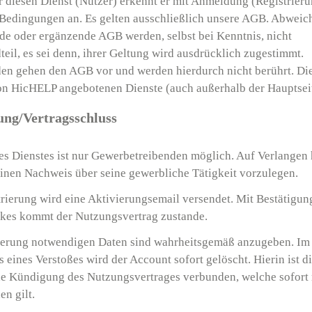
er diesen Dienst (Nutzer) erkennt er mit Anmeldung (Registrieru
Bedingungen an. Es gelten ausschließlich unsere AGB. Abweic
de oder ergänzende AGB werden, selbst bei Kenntnis, nicht
teil, es sei denn, ihrer Geltung wird ausdrücklich zugestimmt.
den gehen den AGB vor und werden hierdurch nicht berührt. Di
on HicHELP angebotenen Dienste (auch außerhalb der Hauptseit
rung/Vertragsschluss
s Dienstes ist nur Gewerbetreibenden möglich. Auf Verlangen 
inen Nachweis über seine gewerbliche Tätigkeit vorzulegen.
rierung wird eine Aktivierungsemail versendet. Mit Bestätigun
nkes kommt der Nutzungsvertrag zustande.
rierung notwendigen Daten sind wahrheitsgemäß anzugeben. Im 
eines Verstoßes wird der Account sofort gelöscht. Hierin ist d
he Kündigung des Nutzungsvertrages verbunden, welche sofort
en gilt.