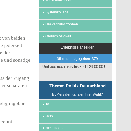
●
Wirtschaftscrash
●
Systemkollaps
●
Umweltkatastrophen
●
Obdachlosigkeit
t von beiden
e jederzeit
Ergebnisse anzeigen
e der
Stimmen abgegeben: 379
e und sonstige
Umfrage noch aktiv bis 30.11.29 00:00 Uhr
ss der Zugang
ner separaten
Thema: Politik Deutschland
Ist Merz der Kanzler ihrer Wahl?
ündigung dem
●
Ja
●
Nein
ccount
●
Nicht tragbar