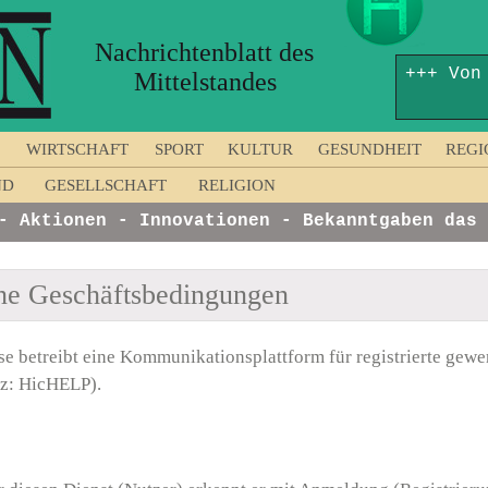
Nachrichtenblatt des
+++ Von
Mittelstandes
WIRTSCHAFT
SPORT
KULTUR
GESUNDHEIT
REGI
ND
GESELLSCHAFT
RELIGION
Aktionen - Innovationen - Bekanntgaben das Un
ne Geschäftsbedingungen
se betreibt eine Kommunikationsplattform für registrierte gewe
rz: HicHELP).