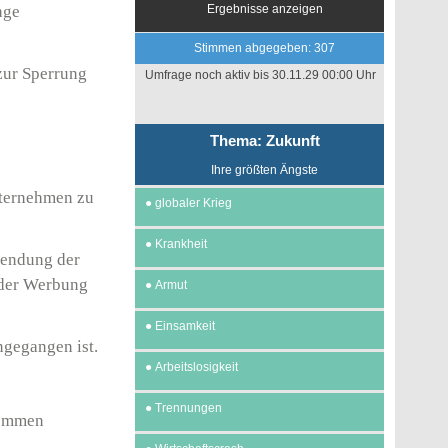
age
Ergebnisse anzeigen
Stimmen abgegeben: 307
zur Sperrung
Umfrage noch aktiv bis 30.11.29 00:00 Uhr
Thema: Zukunft
Ihre größten Ängste
nternehmen zu
●
globaler Krieg
●
Krankheit
sendung der
 der Werbung
●
Armut
●
Einsamkeit
ngegangen ist.
●
Arbeitslosigkeit
●
Trennungen
kommen