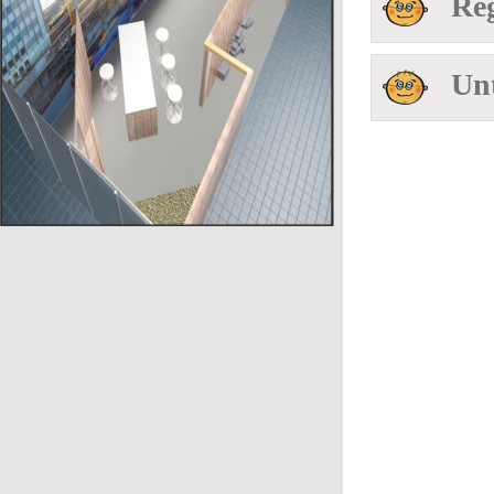
Regi
Unte