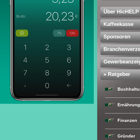
Über HicHELP
Kaffeekasse
Sponsoren
Branchenverze
Gewerbeanzei
» Ratgeber
Buchhaltu
Ernährung
Finanzen
Gründer