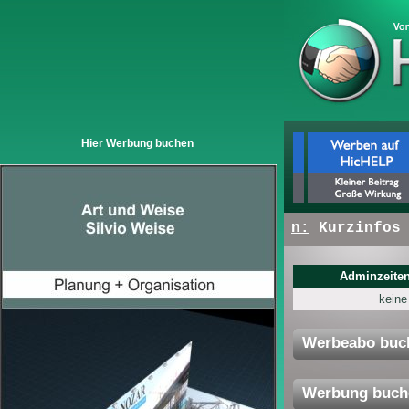
Hier Werbung buchen
+ + +
Hier erscheinen:
Kurzinfos vo
Adminzeiten
keine
Werbeabo buc
Werbung buch