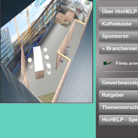
Über HicHELP
Kaffeekasse
Sponsoren
» Branchenver
Firma anm
Gewerbeanzei
Ratgeber
Themenvorsch
HicHELP - Spe