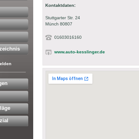
Kontaktdaten:
Stuttgarter Str. 24
Münch 80807
01603016160
zeichnis
www.auto-kesslinger.de
elden
gen
läge
zial