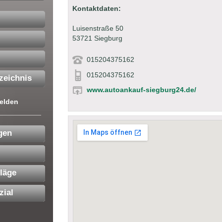
Kontaktdaten:
Luisenstraße 50
53721 Siegburg
015204375162
015204375162
zeichnis
www.autoankauf-siegburg24.de/
elden
gen
läge
zial