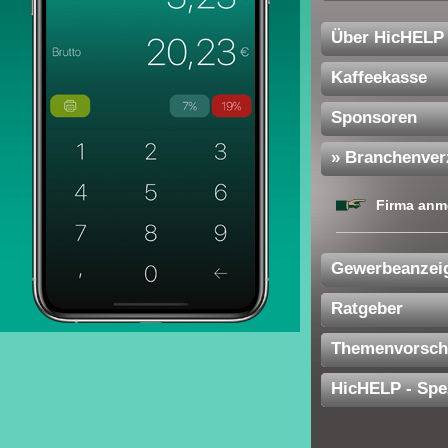
Über HicHELP
Kaffeekasse
Sponsoren
» Branchenver
Firma anm
Gewerbeanzei
Ratgeber
Themenvorsch
HicHELP - Spe