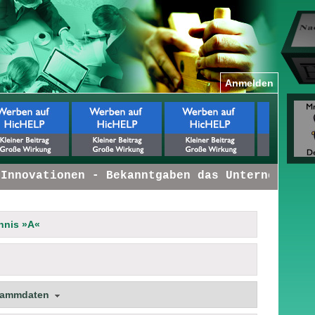
Anmelden
nnovationen - Bekanntgaben das Unternehmen be
hnis »A«
tammdaten