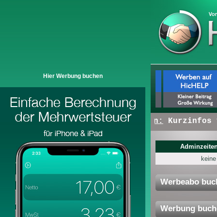
Hier Werbung buchen
+ + +
Hier erscheinen:
Kurzinfos vo
Adminzeiten
keine
Werbeabo buc
Werbung buch