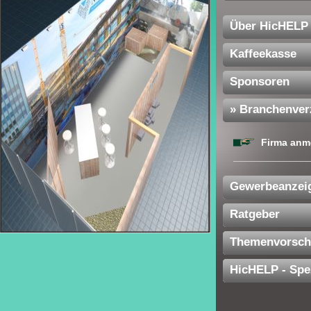
Über HicHELP
Kaffeekasse
Sponsoren
» Branchenver
Firma anm
Gewerbeanzei
Ratgeber
Themenvorsch
HicHELP - Spe