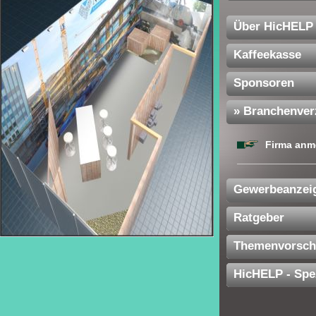
Über HicHELP
Kaffeekasse
Sponsoren
» Branchenver
Firma anm
Gewerbeanzei
Ratgeber
Themenvorsch
HicHELP - Spe