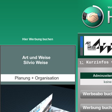
Hier Werbung buchen
+ + +
Hier erscheinen:
Kurzinfos von
Adminzeiten
keine
Werbeabo buc
Werbung buch