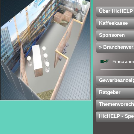
Über HicHELP
Kaffeekasse
Sponsoren
» Branchenver
Firma anm
Gewerbeanzei
Ratgeber
Themenvorsch
HicHELP - Spe