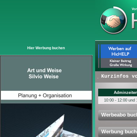
Hier Werbung buchen
+ + +
Hier erscheinen:
Kurzinfos von U
Adminzeiten
10:00 - 12:00 und 
Werbeabo buc
Werbung buch