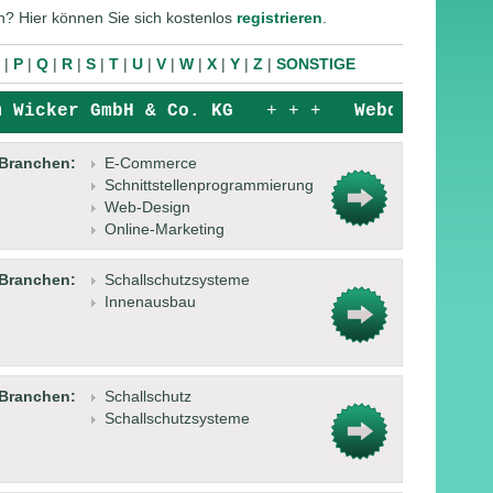
n? Hier können Sie sich kostenlos
registrieren
.
|
P
|
Q
|
R
|
S
|
T
|
U
|
V
|
W
|
X
|
Y
|
Z
|
SONSTIGE
Wicker GmbH & Co. KG
+ + +
Webdesign Rose
Branchen:
E-Commerce
Schnittstellenprogrammierung
Web-Design
Online-Marketing
Branchen:
Schallschutzsysteme
Innenausbau
Branchen:
Schallschutz
Schallschutzsysteme