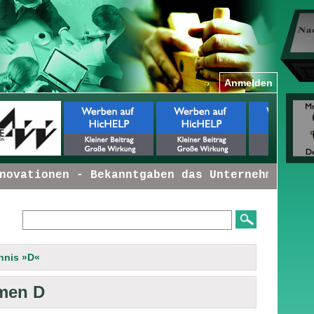
Anmelden
tionen - Bekanntgaben das Unternehmen betref
hnis »D«
rmen D