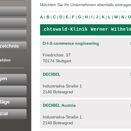
Möchten Sie Ihr Unternehmen ebenfalls eintrage
A
|
B
|
C
|
D
|
E
|
F
|
G
|
H
|
I
|
J
|
K
|
L
|
M
|
N
|
O
+ + +
Habichtswald-Klinik Werner Wilhelm 
D-I-S commerce engineering
zeichnis
Friedrichstr. 37
elden
70174 Stuttgart
DECIBEL
gen
Industrialna-Straße 1
2140 Botewgrad
läge
DECIBEL Austria
zial
Industrialna-Straße 1
2140 Botewgrad