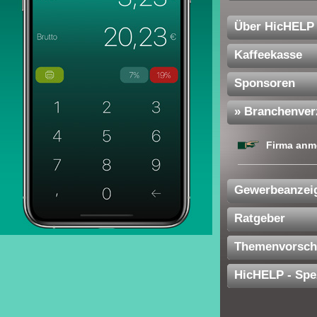
Über HicHELP
Kaffeekasse
Sponsoren
» Branchenver
Firma anm
Gewerbeanzei
Ratgeber
Themenvorsch
HicHELP - Spe