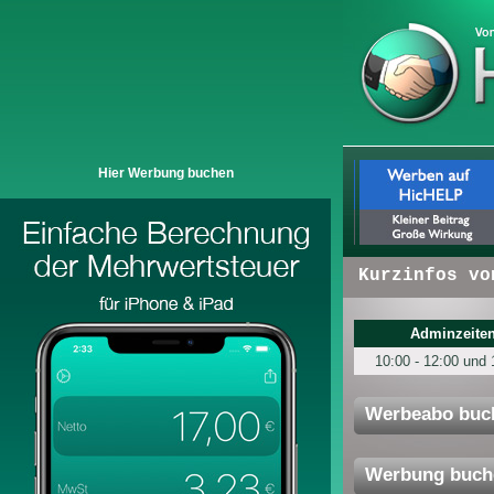
Hier Werbung buchen
+ + +
Hier erscheinen:
Kurzinfos von Un
Adminzeiten
10:00 - 12:00 und 
Werbeabo buc
Werbung buch