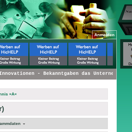
Anmelden
novationen - Bekanntgaben das Unternehmen be
hnis »A«
r)
tammdaten