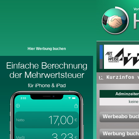
Hier Werbung buchen
+ + +
Hier erscheinen:
Kurzinfos vo
Adminzeiten
keine
Werbeabo buc
Werbung buch