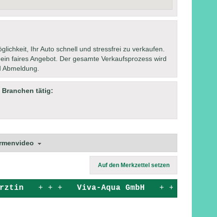
lichkeit, Ihr Auto schnell und stressfrei zu verkaufen.
 ein faires Angebot. Der gesamte Verkaufsprozess wird
nd Abmeldung.
 Branchen tätig:
irmenvideo
Auf den Merkzettel setzen
rztin
+ + +
Viva-Aqua GmbH
+ + +
tast