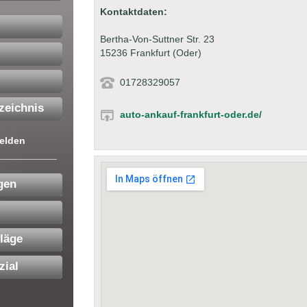
Kontaktdaten:
Bertha-Von-Suttner Str. 23
15236 Frankfurt (Oder)
01728329057
zeichnis
auto-ankauf-frankfurt-oder.de/
elden
gen
läge
zial