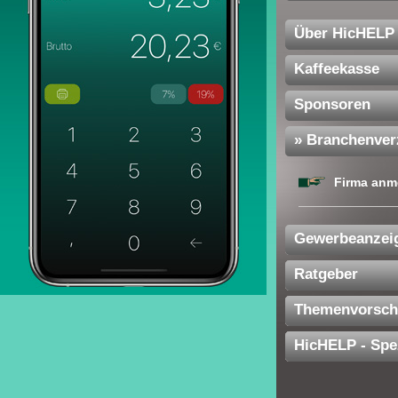
Über HicHELP
Kaffeekasse
Sponsoren
» Branchenver
Firma anm
Gewerbeanzei
Ratgeber
Themenvorsch
HicHELP - Spe