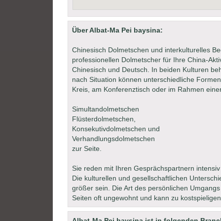
Über Albat-Ma Pei baysina:
Chinesisch Dolmetschen und interkulturelles Be
professionellen Dolmetscher für Ihre China-Akti
Chinesisch und Deutsch. In beiden Kulturen beh
nach Situation können unterschiedliche Formen 
Kreis, am Konferenztisch oder im Rahmen einer
Simultandolmetschen
Flüsterdolmetschen,
Konsekutivdolmetschen und
Verhandlungsdolmetschen
zur Seite.
Sie reden mit Ihren Gesprächspartnern intensiv 
Die kulturellen und gesellschaftlichen Unters
größer sein. Die Art des persönlichen Umgangs 
Seiten oft ungewohnt und kann zu kostspielige
Albat-Ma Pei baysina ist in folgenden Branc