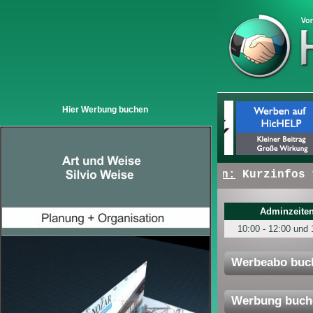
Hier Werbung buchen
+ + +
Hier erscheinen:
Kurzinfos vo
Adminzeiten
10:00 - 12:00 und 
Werbeabo buc
Werbung buch