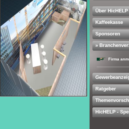
Über HicHELP
Kaffeekasse
Sponsoren
» Branchenver
Firma anm
Gewerbeanzei
Ratgeber
Themenvorsch
HicHELP - Spe