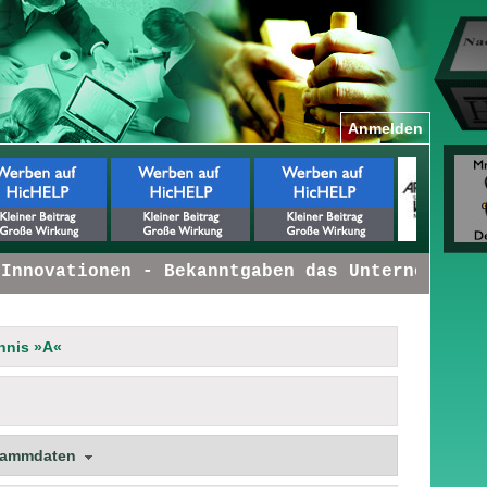
Anmelden
nnovationen - Bekanntgaben das Unternehmen be
hnis »A«
tammdaten