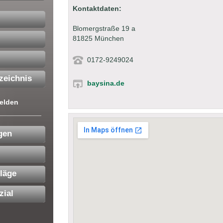
Kontaktdaten:
Blomergstraße 19 a
81825 München
0172-9249024
zeichnis
baysina.de
elden
gen
läge
zial