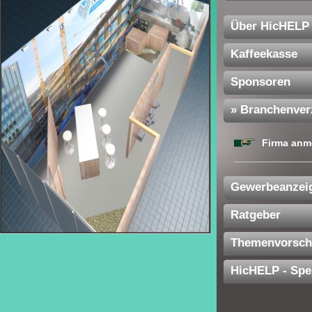
Über HicHELP
Kaffeekasse
Sponsoren
» Branchenver
Firma anm
Gewerbeanzei
Ratgeber
Themenvorsch
HicHELP - Spe