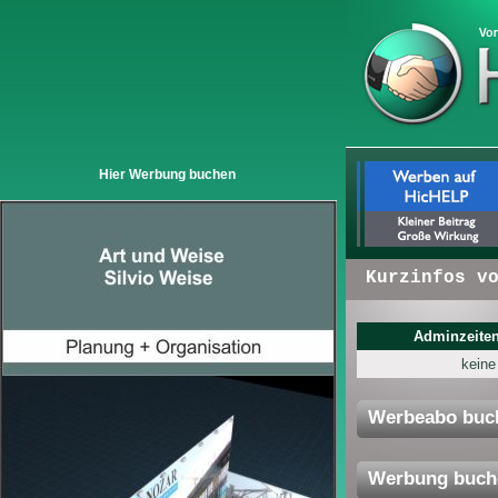
Hier Werbung buchen
+ + +
Hier erscheinen:
Kurzinfos von U
Adminzeiten
keine
Werbeabo buc
Werbung buch