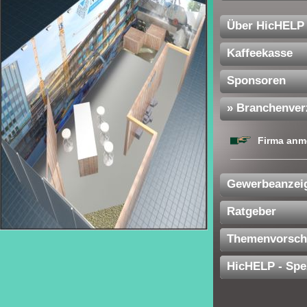
Über HicHELP
Kaffeekasse
Sponsoren
» Branchenver
Firma anm
Gewerbeanzei
Ratgeber
Themenvorsch
HicHELP - Spe