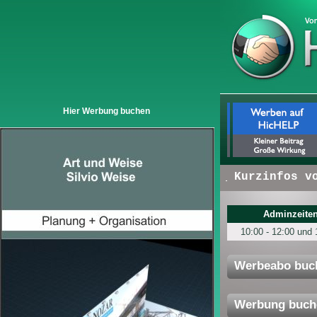
Hier Werbung buchen
+ + +
Hier erscheinen:
Kurzinfos von U
Adminzeiten
10:00 - 12:00 und 
Werbeabo buc
Werbung buch