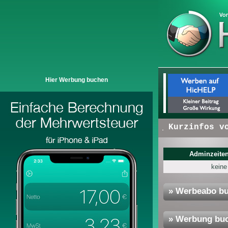
Hier Werbung buchen
+ + +
Hier erscheinen:
Kurzinfos von 
Adminzeiten
keine
» Werbeabo b
» Werbung bu