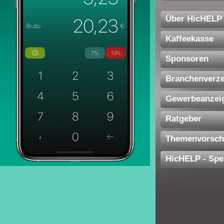
Über HicHELP
Kaffeekasse
Sponsoren
Branchenverze
Gewerbeanzei
Ratgeber
Themenvorsch
HicHELP - Spe