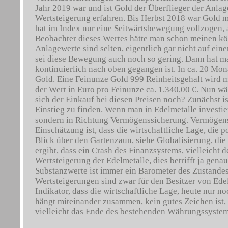
Jahr 2019 war und ist Gold der Überflieger der Anlag
Wertsteigerung erfahren. Bis Herbst 2018 war Gold m
hat im Index nur eine Seitwärtsbewegung vollzogen, a
Beobachter dieses Wertes hätte man schon meinen kön
Anlagewerte sind selten, eigentlich gar nicht auf ein
sei diese Bewegung auch noch so gering. Dann hat 
kontinuierlich nach oben gegangen ist. In ca. 20 Mon
Gold. Eine Feinunze Gold 999 Reinheitsgehalt wird 
der Wert in Euro pro Feinunze ca. 1.340,00 €. Nun wär
sich der Einkauf bei diesen Preisen noch? Zunächst is
Einstieg zu finden. Wenn man in Edelmetalle investier
sondern in Richtung Vermögenssicherung. Vermögens
Einschätzung ist, dass die wirtschaftliche Lage, die p
Blick über den Gartenzaun, siehe Globalisierung, di
ergibt, dass ein Crash des Finanzsystems, vielleicht
Wertsteigerung der Edelmetalle, dies betrifft ja genau
Substanzwerte ist immer ein Barometer des Zustande
Wertsteigerungen sind zwar für den Besitzer von Edel
Indikator, dass die wirtschaftliche Lage, heute nur no
hängt miteinander zusammen, kein gutes Zeichen ist,
vielleicht das Ende des bestehenden Währungssystem