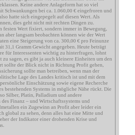
eklassen. Keine andere Anlageform hat so viel
it Schwankungen bei ca. 1.060,00 € eingefroren und
lso hatte sich eingepegelt auf diesen Wert. Als
nen, dies geht nicht mit rechten Dingen zu.
en festen Wert fixiert, sondern immer in Bewegung,
man aber langsam beobachten können wie der Wert
aten eine Steigerung von ca. 300,00 € pro Feinunze
mit 31,1 Gramm Gewicht angegeben. Heute beträgt
e für Interessenten wichtig zu hinterfragen, lohnt
t zu sagen, es gibt ja auch kleinere Einheiten um den
t sollte der Blick nicht in Richtung Profit gehen,
sicherung sollte man betreiben, wenn man der
olitische Lage des Landes kritisch ist und mit dem
e persönliche Einschätzung sowie eigene Recherche
 des bestehenden Systems in mögliche Nähe rückt. Die
so Silber, Platin, Palladium und andere
s des Finanz – und Wirtschaftssystems und
metallen ein Zugewinn an Profit aber leider ein
ch global zu sehen, denn alles hat eine Mitte und
 eher der Indikator einer drohenden Krise und
s.