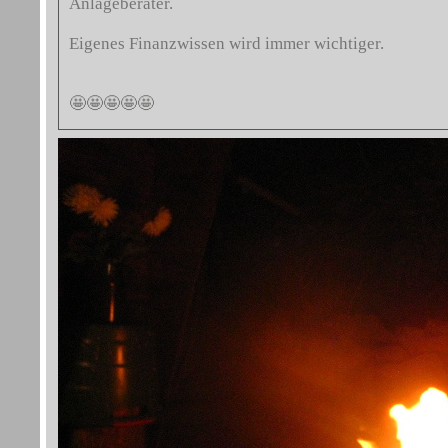
Anlageberater.
Eigenes Finanzwissen wird immer wichtiger.
🤩🤩🤩🤩🤩