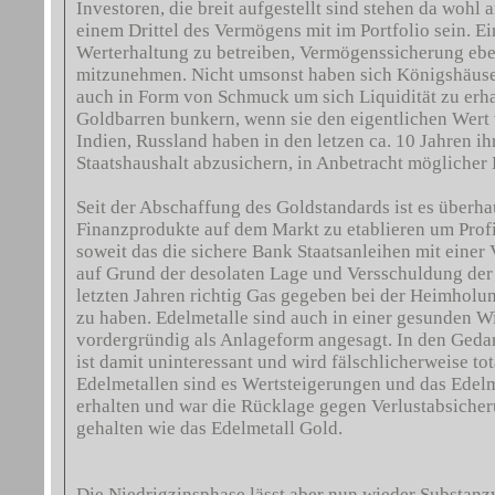
Investoren, die breit aufgestellt sind stehen da wohl 
einem Drittel des Vermögens mit im Portfolio sein. E
Werterhaltung zu betreiben, Vermögenssicherung ebe
mitzunehmen. Nicht umsonst haben sich Königshäuser
auch in Form von Schmuck um sich Liquidität zu erhal
Goldbarren bunkern, wenn sie den eigentlichen Wert 
Indien, Russland haben in den letzen ca. 10 Jahren i
Staatshaushalt abzusichern, in Anbetracht möglicher
Seit der Abschaffung des Goldstandards ist es überh
Finanzprodukte auf dem Markt zu etablieren um Profi
soweit das die sichere Bank Staatsanleihen mit eine
auf Grund der desolaten Lage und Versschuldung der 
letzten Jahren richtig Gas gegeben bei der Heimholu
zu haben. Edelmetalle sind auch in einer gesunden Wi
vordergründig als Anlageform angesagt. In den Geda
ist damit uninteressant und wird fälschlicherweise tot
Edelmetallen sind es Wertsteigerungen und das Edelm
erhalten und war die Rücklage gegen Verlustabsiche
gehalten wie das Edelmetall Gold.
Die Niedrigzinsphase lässt aber nun wieder Substanzw