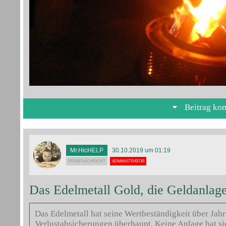
Beitrag ko
Mr.HicHELP
30.10.2019 um 01:19
PRIVATNACHRICHT
ADMINISTRATOR
Das Edelmetall Gold, die Geldanlage
Das Edelmetall hat seine Wertbeständigkeit über Jah
Verlustabsicherungen überhaupt. Keine Anlage hat si