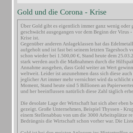
Gold und die Corona - Krise
Über Gold gibt es eigentlich immer ganz wenig oder g
geschwächt ausgegangen vor dem Beginn der Virus -
Krise ist.
Gegenüber anderen Anlageklassen hat das Edelmetall 
aufgeholt und ist fast bei seinem letzten Tageshoch vo
schon wieder bei 1.500,00 €, Stand heute dem 25.03.
stark werden auch die Maßnahmen durch die Hilfspak
Annahme ausgehen, dass Gold weiter an Wert gewinnt
weltweit. Leider ist anzunehmen dass sich diese auch
jeglicher Art immer mehr vernichtet wird da schlicht 
Moment, Stand heute sind 5 Billionen an Papierwert
und her beeinflussen natürlich diese Zahl täglich erh
Die desolate Lage der Wirtschaft hat sich aber eben b
gezeigt. Große Unternehmen, Beispiel Thyssen - Krupp
einem Stellenabbau von um die 3000 Arbeitsplätze reg
Bedrängnis die Wirtschaft schon vorher war. Die Liste
Gold ist bei den meisten Anlegern ins Hintertreffen g