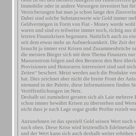
Immobilie oder in andere Vorsorgen investiert hat für
Versicherungen hat man ja schon lange den Zinsverl
Dabei sind solche Substanzwerte wie Gold immer mehr
Geldvermögen in Form von Fiat - Money wurde wohl m
waren und sind es teilweise immer noch, richtig aus
letzten Finanzkrisen begonnen. Natürlich auch zu ein
seit dem etwas mehr an Aufmerksamkeit. Die Zeit der 
braucht ja immer erst Krisen und Zusammenbrüche um 
die meisten Bürger sich mit dem Thema Finanzen nur
Massenstrom folgen und den Beratern den Rest überla
Provisionen und Honoraren interessiert sind und nich
Zeiten“ beschert. Meist werden auch die Produkte verk
hat. Dies zeichnet aber nicht die breite Front der An
niemand in der Palette, diese Informationen finden 
Veröffentlichungen im Netz.
Deshalb sei zumindest geraten sich als Laie mehrere
schon immer bewährt Krisen zu überstehen und Werte 
nicht dass je nach Lage sogar große Profite erzielt w
Anzunehmen ist das speziell Gold seinen Wert noch we
nach oben. Diese Krise wird letztendlich Edelmetall
und der Wert kann sich auch deshalb weiter erhöhen