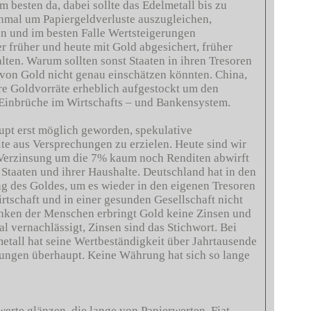
am besten da, dabei sollte das Edelmetall bis zu
inmal um Papiergeldverluste auszugleichen,
n und im besten Falle Wertsteigerungen
 früher und heute mit Gold abgesichert, früher
ten. Warum sollten sonst Staaten in ihren Tresoren
von Gold nicht genau einschätzen könnten. China,
hre Goldvorräte erheblich aufgestockt um den
 Einbrüche im Wirtschafts – und Bankensystem.
aupt erst möglich geworden, spekulative
te aus Versprechungen zu erzielen. Heute sind wir
r Verzinsung um die 7% kaum noch Renditen abwirft
Staaten und ihrer Haushalte. Deutschland hat in den
ng des Goldes, um es wieder in den eigenen Tresoren
rtschaft und in einer gesunden Gesellschaft nicht
nken der Menschen erbringt Gold keine Zinsen und
al vernachlässigt, Zinsen sind das Stichwort. Bei
etall hat seine Wertbeständigkeit über Jahrtausende
rungen überhaupt. Keine Währung hat sich so lange
erte glänzen, die lange von Papierwerten, Fiat