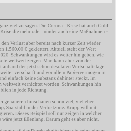
anz viel zu sagen. Die Corona - Krise hat auch Gold
 Krise die mehr oder minder auch eine Maßnahmen -
den Verlust aber bereits nach kurzer Zeit wieder
n 1.560,00 € geklettert. Aktuell steht der Wert
2020. Schwankungen wird es weiter hin geben, wie
ete weltweit zeigen. Man kann aber von der
 anhand der jetzt schon desolaten Wirtschaftslage
 weiter verschärft und vor allem Papiervermögen in
und einfach keine Substanz dahinter steckt. Im
en weltweit vernichtet worden. Schwankungen hin
eblich in jede Richtung.
ei genaueren hinschauen schon viel, viel eher
, Saarstahl in der Verlustzone. Krupp will mit
ieren. Dieses Beispiel soll nur zeigen in welcher
 wäre jetzt Ellenlang. Darum geht es aber nicht.
elangt weil der Durchschnittsbürger in seine eigene