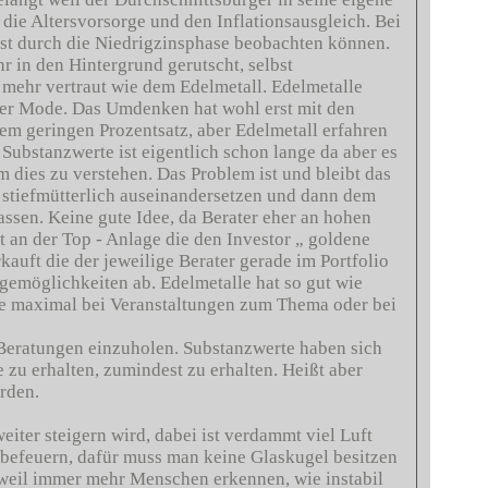
 die Altersvorsorge und den Inflationsausgleich. Bei
ust durch die Niedrigzinsphase beobachten können.
 in den Hintergrund gerutscht, selbst
ehr vertraut wie dem Edelmetall. Edelmetalle
 der Mode. Das Umdenken hat wohl erst mit den
em geringen Prozentsatz, aber Edelmetall erfahren
Substanzwerte ist eigentlich schon lange da aber es
dies zu verstehen. Das Problem ist und bleibt das
 stiefmütterlich auseinandersetzen und dann dem
ssen. Keine gute Idee, da Berater eher an hohen
t an der Top - Anlage die den Investor „ goldene
auft die der jeweilige Berater gerade im Portfolio
lagemöglichkeiten ab. Edelmetalle hat so gut wie
Sie maximal bei Veranstaltungen zum Thema oder bei
 Beratungen einzuholen. Substanzwerte haben sich
zu erhalten, zumindest zu erhalten. Heißt aber
urden.
iter steigern wird, dabei ist verdammt viel Luft
e befeuern, dafür muss man keine Glaskugel besitzen
 weil immer mehr Menschen erkennen, wie instabil