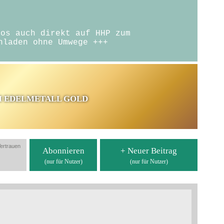
eos auch direkt auf HHP zum
hladen ohne Umwege +++
M EDELMETALL GOLD
Vertrauen
Abonnieren
+ Neuer Beitrag
(nur für Nutzer)
(nur für Nutzer)