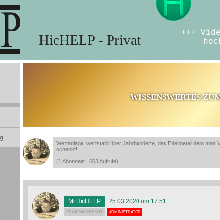
+++ Vid
HicHELP - Privat
hoc
WISSENSWERTES ZU
ng
Wertanlage, wertstabil über Jahrhunderte, das Edelmetall dem man 
schenkt!
(1 Abonnent | 603 Aufrufe)
Mr.HicHELP
25.03.2020 um 17:51
PRIVATNACHRICHT
ADMINISTRATOR