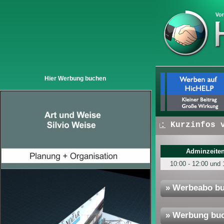
Hier Werbung buchen
+ + +
Hier erscheinen:
Kurzinfos von
Adminzeiten
10:00 - 12:00 und 
» Werbeabo b
» Werbung bu