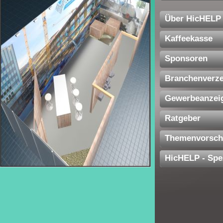
Über HicHELP
Kaffeekasse
Sponsoren
Branchenverze
Gewerbeanzei
Ratgeber
Themenvorsch
HicHELP - Spe